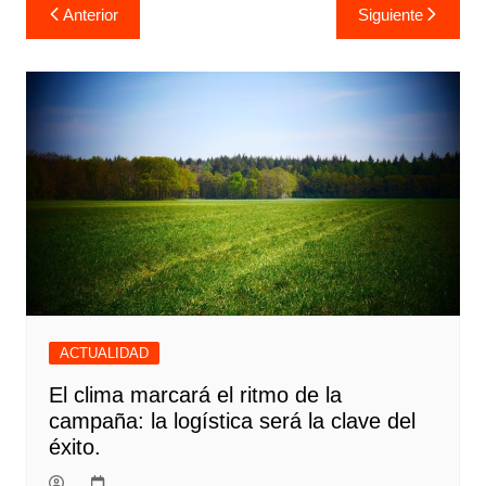
Navegación
Anterior
Siguiente
de
entradas
ACTUALIDAD
El clima marcará el ritmo de la
campaña: la logística será la clave del
éxito.